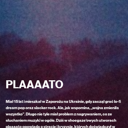
PLAAAATO
Miał 15 lat i mieszkał w Zaporożu na Ukrainie, gdy zaczął grać lo-fi
dream pop oraz slacker rock. Ale, jak wspomina, „wojna zmieniła
wszystko”. Długo nie tyle miał problem z nagrywaniem, co ze
słuchaniem muzyki w ogóle. Dziś w shoegaze'owych utworach
plaaaato opowiada o stracie i kryzysie, których doświadczył w