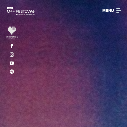
MENU
LINE-UP
O FESTIWALU
KONTAKT
FAQ