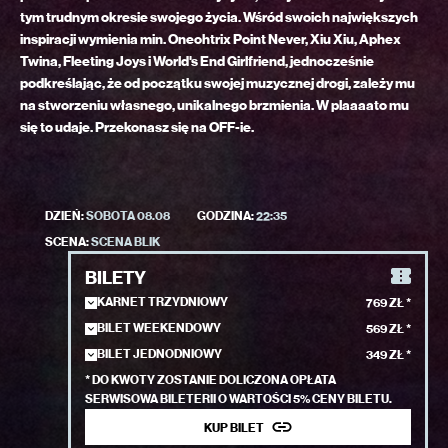
tym trudnym okresie swojego życia. Wśród swoich największych
inspiracji wymienia min. Oneohtrix Point Never, Xiu Xiu, Aphex
Twina, Fleeting Joys i World's End Girlfriend, jednocześnie
podkreślając, że od początku swojej muzycznej drogi, zależy mu
na stworzeniu własnego, unikalnego brzmienia. W plaaaato mu
się to udaje. Przekonasz się na OFF-ie.
DZIEŃ:
SOBOTA 08.08
GODZINA:
22:35
SCENA:
SCENA BLIK
BILETY
KARNET TRZYDNIOWY
769 ZŁ *
BILET WEEKENDOWY
569 ZŁ *
BILET JEDNODNIOWY
349 ZŁ *
* DO KWOTY ZOSTANIE DOLICZONA OPŁATA
SERWISOWA BILETERII O WARTOŚCI 5% CENY BILETU.
KUP BILET